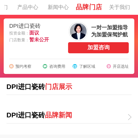
品牌门店
我们
产品中心
新闻中心
关于我们
DPI进口瓷砖
一对一加盟指导
面议
投资金额：
为加盟保驾护航
暂未公开
门店数量：
加盟咨询
预约考察
咨询费用
了解区域
开店选址
DPI进口瓷砖
门店展示
DPI进口瓷砖
品牌新闻