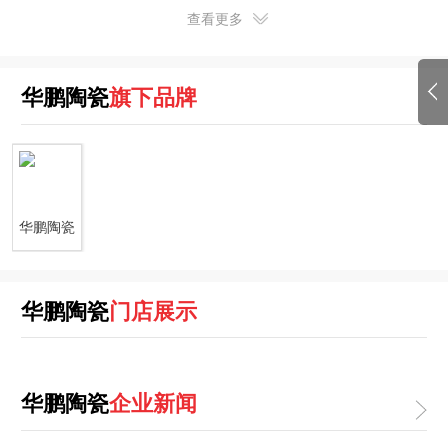
设计师的评选，再到设计师俱乐部等平台的打造，
查看更多
华鹏一直致力于搭建“设计+产业”的跨界桥梁，以设
计驱动产业、带动整个产业的发展。
经过2013年对品牌、产品、展厅、终端、渠道等重
华鹏陶瓷
旗下品牌
塑升级。华鹏陶瓷现已成为坚持原创、专注柔光领
域、以设计创造价值、服务精英阶层的高端品牌。
华鹏陶瓷
华鹏陶瓷
门店展示
华鹏陶瓷
企业新闻