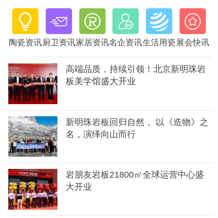






陶瓷资讯
厨卫资讯
家居资讯
名企资讯
生活用瓷
展会快讯
高端品质，持续引领！北京新明珠岩
板美学馆盛大开业
新明珠岩板回归自然， 以《造物》之
名，演绎向山而行
岩朋友岩板21800㎡全球运营中心盛
大开业