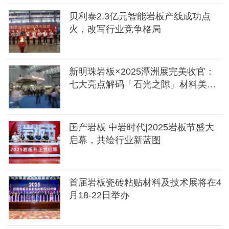
贝利泰2.3亿元智能岩板产线成功点
火，改写行业竞争格局
新明珠岩板×2025潭洲展完美收官：
七大亮点解码「石光之隙」材料美学
与时空叙事
国产岩板 中岩时代|2025岩板节盛大
启幕，共绘行业新蓝图
首届岩板瓷砖粘贴材料及技术展将在4
月18-22日举办