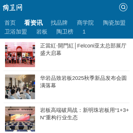
看资讯
首页
找品牌
商学院
陶瓷加盟
卫浴加盟
岩板
陶卫榜
1
正當紅·開門紅│Felconi亚太总部展厅
盛大启幕
华岩品致岩板2025秋季新品发布会圆
满落幕
岩板高端破局战：新明珠岩板用“1+3+
N”重构行业生态