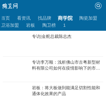
商学院
首页
看资讯
找品牌
陶瓷加盟
卫浴加盟
岩板
陶卫榜
1
专访|金舵总裁陈志杰
专访李万顺：浅析佛山市古粤新型材
料有限公司如何在疫情影响下的市场
现状中脱颖而出
岩板：将大板做到能满足切割性能和
通体化效果的产品