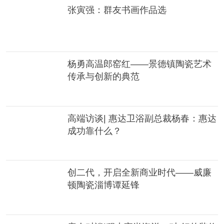
张寅强：群友书画作品选
杨勇高温郎窑红——景德镇陶瓷艺术
传承与创新的典范
高端访谈| 惠达卫浴副总裁杨春：惠达
成功靠什么？
创二代，开启全新商业时代——威廉
顿陶瓷淄博谭延锋