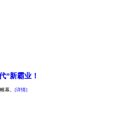
代”新霸业！
下帷幕。
[详情]