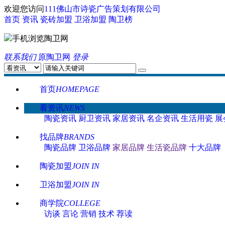
欢迎您访问
111佛山市诗瓷广告策划有限公司
首页
资讯
瓷砖加盟
卫浴加盟
陶卫榜
手机浏览陶卫网
联系我们
原陶卫网
登录
首页
HOMEPAGE
看资讯
NEWS
陶瓷资讯
厨卫资讯
家居资讯
名企资讯
生活用瓷
展
找品牌
BRANDS
陶瓷品牌
卫浴品牌
家居品牌
生活瓷品牌
十大品牌
陶瓷加盟
JOIN IN
卫浴加盟
JOIN IN
商学院
COLLEGE
访谈
言论
营销
技术
荐读