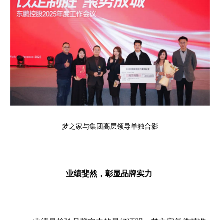
梦之家与集团高层领导单独合影
业绩斐然，彰显品牌实力