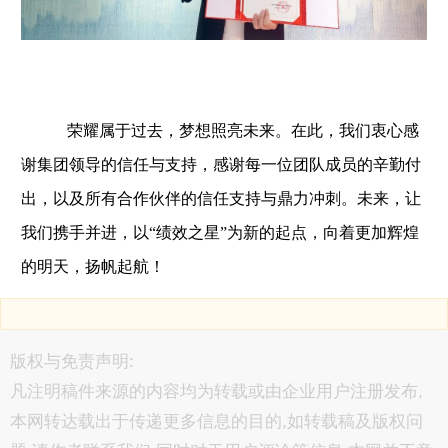
荣耀属于过去，梦想照亮未来。在此，我们衷心感
谢集团领导的信任与支持，感谢每一位团队成员的辛勤付
出，以及所有合作伙伴的信任支持与鼎力冲刺。未来，让
我们携手并进，以“绩效之星”为新的起点，向着更加辉煌
的明天，扬帆起航！
版权与免责声明:
凡注明稿件来源的内容均为转载或由企业用户注册发布,
本网转达载出于传递更多信息的目的,如转载稿及版权问