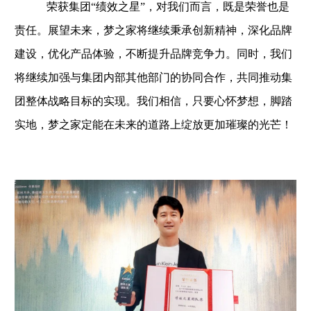
荣获集团“绩效之星”，对我们而言，既是荣誉也是
责任。展望未来，梦之家将继续秉承创新精神，深化品牌
建设，优化产品体验，不断提升品牌竞争力。同时，我们
将继续加强与集团内部其他部门的协同合作，共同推动集
团整体战略目标的实现。我们相信，只要心怀梦想，脚踏
实地，梦之家定能在未来的道路上绽放更加璀璨的光芒！