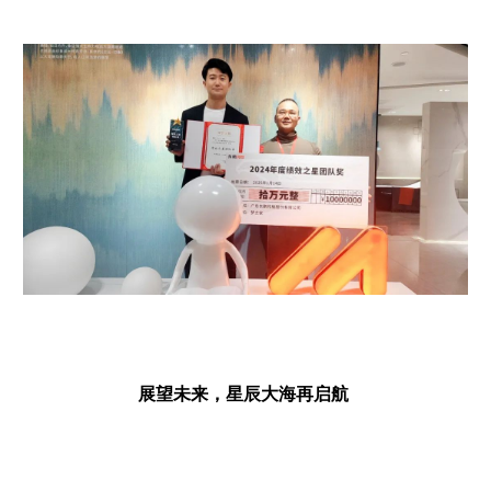
展望未来，星辰大海再启航