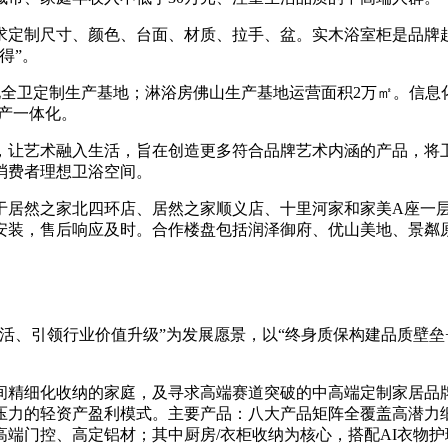
求定制尺寸、颜色、台面、材质、拉手、盆。实木浴室柜是品牌
得”。
全卫定制生产基地；淋浴房佛山生产基地运营面积2万㎡。信息化系
生产一体化。
，让艺术融入生活，旨在创造更多符合品牌艺术内涵的产品，将
消费者理想卫浴空间。
位于居然之家北四环店、居然之家顺义店、十里河家和家美A座一
安装，售后响应及时。合作楼盘包括润泽御府、优山美地、景粼
活、引领行业价值升级”为发展愿景，以“终身质保构建品质壁垒
间精细化收纳的家庭，及寻求高端赛道突破的中高端定制家居品
压力的轻资产盈利模式。主要产品：八大产品矩阵全覆盖高潜力细
端门控、高定铝材；其中厨房/衣柜收纳为核心，搭配AI衣物