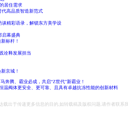
人的居住需求
A时代高品质智造新范式
访谈精彩语录，解锁东方美学设
部启幕盛典
质新标杆！
实践诠释发展担当
焕新京城！
万马奔腾、霸业必成，共启“Z世代”新霸业！
用于卫浴恒温阀体更安全、更可靠、且具有卓越抗冻性能的创新材料
达载出于传递更多信息的目的,如转载稿及版权问题,请作者联系我