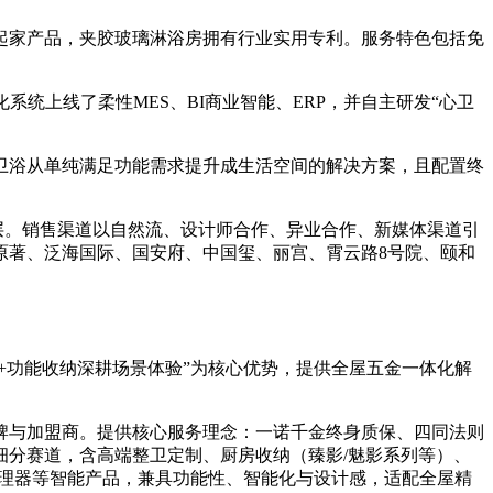
起家产品，夹胶玻璃淋浴房拥有行业实用专利。服务特色包括免
统上线了柔性MES、BI商业智能、ERP，并自主研发“心卫
卫浴从单纯满足功能需求提升成生活空间的解决方案，且配置终
层。销售渠道以自然流、设计师合作、异业合作、新媒体渠道引
原著、泛海国际、国安府、中国玺、丽宫、霄云路8号院、颐和
+功能收纳深耕场景体验”为核心优势，提供全屋五金一体化解
牌与加盟商。提供核心服务理念：一诺千金终身质保、四同法则
分赛道，含高端整卫定制、厨房收纳（臻影/魅影系列等）、
护理器等智能产品，兼具功能性、智能化与设计感，适配全屋精