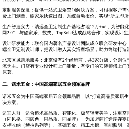
定制服务深度：提供一站式卫浴空间解决方案，可根据客户需
费上门测量、酷家乐快速出图、系统自动报价、实现“所见即所
生产智造实力：清远全卫定制生产基地占地12万+㎡，为智能化
网2.0”，与酷家乐、数夫、TopSolid达成战略合作，实现设计
设计研发能力：联合国内著名产品设计团队成立联合研发中心
端全卫定制设计师，把设计融入真实浴室场景，助力终端打造
北京区域落地服务：北京设有2个经销商，共3家分店，分别
流为主。门店有专业设计师上门测量，有专门的安装师傅上门
原著。
二、诺米五金：中国高端家居五金领军品牌
诺米五金为中国高端家居五金领军品牌，以“打造高品质家居生
决方案。
适宜人群：适合追求高品质、智能化、极简轻奢美学，注重空
（同风格、同颜色、同品质、同品牌），为加盟商打造库存零
衣柜收纳（赫拉系列等）、基础五金、精工水槽、智能照明、高