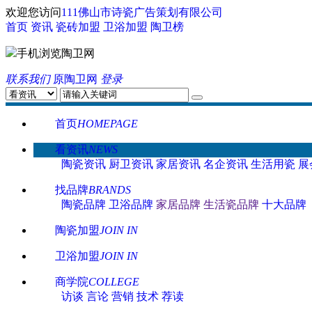
欢迎您访问
111佛山市诗瓷广告策划有限公司
首页
资讯
瓷砖加盟
卫浴加盟
陶卫榜
手机浏览陶卫网
联系我们
原陶卫网
登录
首页
HOMEPAGE
看资讯
NEWS
陶瓷资讯
厨卫资讯
家居资讯
名企资讯
生活用瓷
展
找品牌
BRANDS
陶瓷品牌
卫浴品牌
家居品牌
生活瓷品牌
十大品牌
陶瓷加盟
JOIN IN
卫浴加盟
JOIN IN
商学院
COLLEGE
访谈
言论
营销
技术
荐读