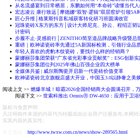
从名流盛宴到日常栖居，东鹏如何用“本命砖”读懂当代
宏志凌云 康行致远│摩德娜“双智·逻辑”双层窑炉引领5
匠心升维│格莱斯抖音私域获客转化研习班圆满收官
冠珠瓷砖X东方的东方│设计大师尼克、孙云、程绍正韬
计密码
步履不止·灵感前行│ZENITHO简至道品牌战略升级暨总
重磅｜欧神诺瓷砖率先通过5A新国标检测，引领行业品
年轻人喜欢的虎豹木纹瓷砖，要找什么样的经销商？
蒙娜丽莎集团荣获“广东省光彩事业贡献奖”：ESG创新
蒙娜丽莎集团位列2025年佛山百强企业四大榜单
全媒体共鉴 | 威尔斯陶瓷开启新一代瓷砖价值变革
欧神诺瓷砖北京旗舰店盛大开业，中国玉3.0以静奢之美
阅读上文 >>
燃爆羊城！晾霸2026全国经销商大会圆满召开，
阅读下文 >>
世索科推出 OmnixⓇ DW-4650：应
版权与免责声明:
凡注明稿件来源的内容均为转载或由企业用户注册发布,本网转
实其内容的真实性;
本文地址：
http://www.twxw.com.cn/news/show-289565.html