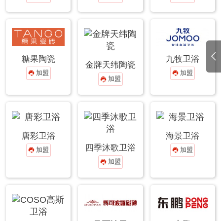
糖果陶瓷
九牧卫浴
金牌天纬陶瓷
加盟
加盟


加盟

唐彩卫浴
海景卫浴
四季沐歌卫浴
加盟
加盟


加盟
