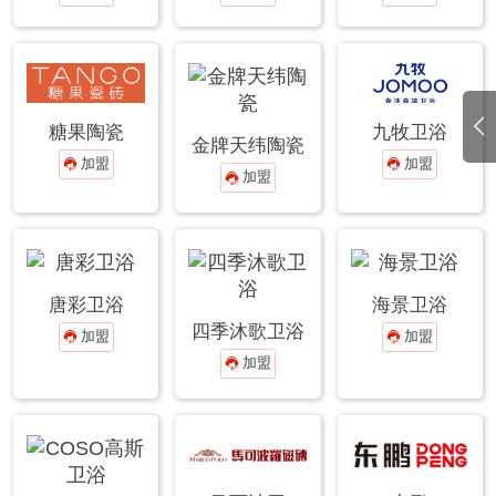
糖果陶瓷
九牧卫浴
金牌天纬陶瓷
加盟
加盟


加盟

唐彩卫浴
海景卫浴
四季沐歌卫浴
加盟
加盟


加盟
