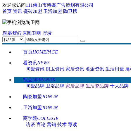
欢迎您访问
111佛山市诗瓷广告策划有限公司
首页
资讯
瓷砖加盟
卫浴加盟
陶卫榜
手机浏览陶卫网
联系我们
原陶卫网
登录
首页
HOMEPAGE
看资讯
NEWS
陶瓷资讯
厨卫资讯
家居资讯
名企资讯
生活用瓷
展
找品牌
BRANDS
陶瓷品牌
卫浴品牌
家居品牌
生活瓷品牌
十大品牌
陶瓷加盟
JOIN IN
卫浴加盟
JOIN IN
商学院
COLLEGE
访谈
言论
营销
技术
荐读