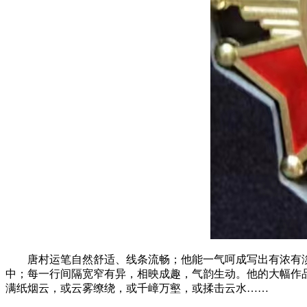
唐村运笔自然舒适、线条流畅；他能一气呵成写出有浓有
中；每一行间隔宽窄有异，相映成趣，气韵生动。他的大幅作
满纸烟云，或云雾缭绕，或千嶂万壑，或揉击云水……