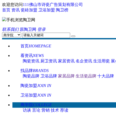
欢迎您访问
111佛山市诗瓷广告策划有限公司
首页
资讯
瓷砖加盟
卫浴加盟
陶卫榜
手机浏览陶卫网
联系我们
原陶卫网
登录
首页
HOMEPAGE
看资讯
NEWS
陶瓷资讯
厨卫资讯
家居资讯
名企资讯
生活用瓷
展
找品牌
BRANDS
陶瓷品牌
卫浴品牌
家居品牌
生活瓷品牌
十大品牌
陶瓷加盟
JOIN IN
卫浴加盟
JOIN IN
商学院
COLLEGE
访谈
言论
营销
技术
荐读