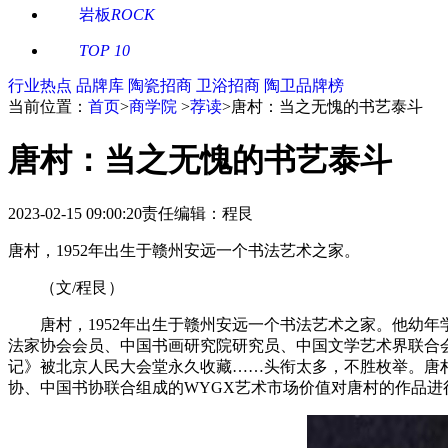
岩板
ROCK
TOP 10
行业热点
品牌库
陶瓷招商
卫浴招商
陶卫品牌榜
当前位置：
首页
>
商学院
>
荐读
>
唐村：当之无愧的书艺泰斗
唐村：当之无愧的书艺泰斗
2023-02-15 09:00:20
责任编辑：程艮
唐村，1952年出生于赣州安远一个书法艺术之家。
（文/程艮）
唐村，1952年出生于赣州安远一个书法艺术之家。他幼
法家协会会员、中国书画研究院研究员、中国文学艺术界联合会名
记》被北京人民大会堂永久收藏……头衔太多，不胜枚举。唐村
协、中国书协联合组成的WYGX艺术市场价值对唐村的作品进