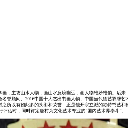
年学画，主攻山水人物，画山水意境幽远，画人物维妙维俏。后
誉顾问、2016中国十大杰出书画人物、中国当代德艺双馨艺术
之所以有如此多的头衔和荣誉，正是他开宗立派的独特书艺和德艺
行评估时，同时评定唐村为文化艺术专业的“国内艺术界泰斗”。