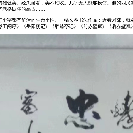
的雄健美。经久耐看，美不胜收。几乎无人能够模仿。他的四尺
有老格纵横的高古……
每个字都有鲜活的生命个性。一幅长卷书法作品：近看局部，就
滕王阁序》《岳阳楼记》《醉翁亭记》《前赤壁赋》《后赤壁赋