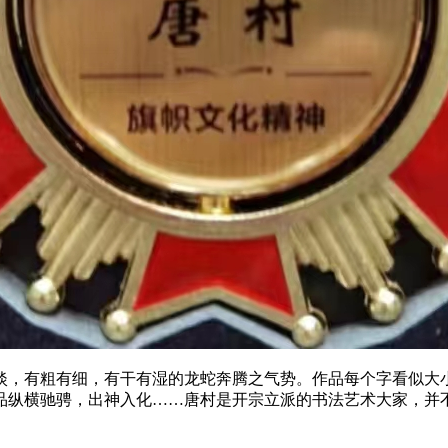
淡，有粗有细，有干有湿的龙蛇奔腾之气势。作品每个字看似大
品纵横驰骋，出神入化……唐村是开宗立派的书法艺术大家，并