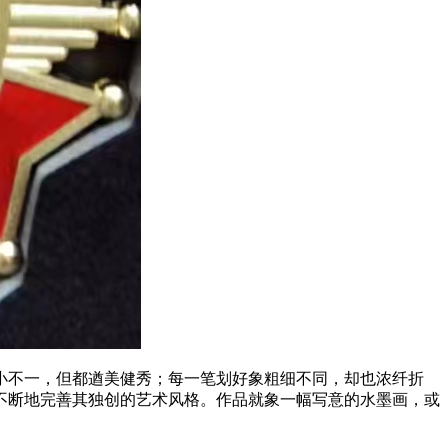
小不一，但都遒美健秀；每一笔划好象粗细不同，却也浓纤折
不断地完善其独创的艺术风格。作品就象一幅写意的水墨画，或